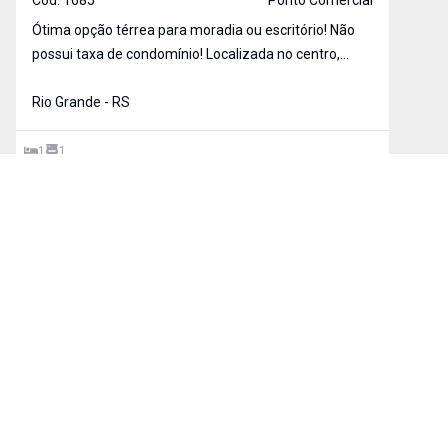
Ótima opção térrea para moradia ou escritório! Não
possui taxa de condomínio! Localizada no centro,
próximo aos hospitais. Entre em contato e faça uma
visita!
Rio Grande - RS
1
1
MEUS FAVORITOS
COMPARAR IMÓVEIS
BUSCA AVANÇADA
Finalidade
Tipos de imóvel
Cidade