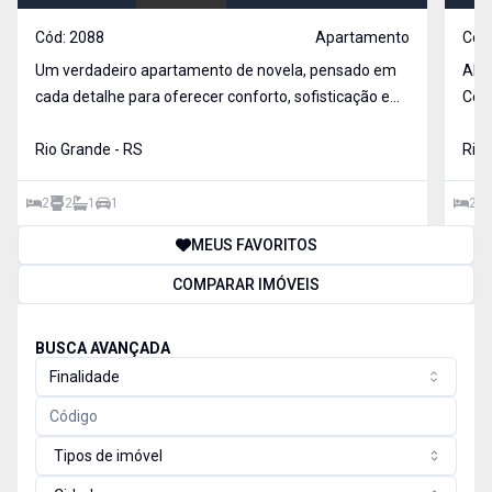
Cód:
2088
Apartamento
Cód
Um verdadeiro apartamento de novela, pensado em
APA
cada detalhe para oferecer conforto, sofisticação e
Conf
uma experiência única de morar bem. Localização
Perf
privilegiada,com vista mar Ambientes amplos,
Rio Grande - RS
comodidad
Rio 
integrados e totalmente mobiliados 2 dormitórios, s
24h * Prédio com elevador * Vaga de garagem
excl
2
2
1
1
2
MEUS FAVORITOS
COMPARAR IMÓVEIS
BUSCA AVANÇADA
Finalidade
Tipos de imóvel