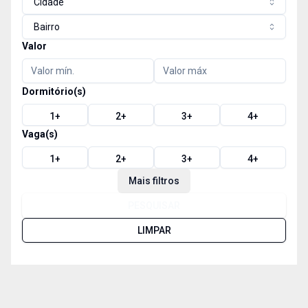
Cidade
Bairro
Valor
Dormitório(s)
1
+
2
+
3
+
4
+
Vaga(s)
1
+
2
+
3
+
4
+
Mais filtros
PESQUISAR
LIMPAR