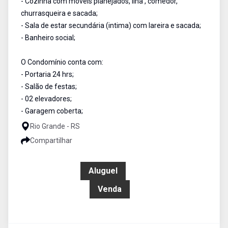
- Cozinha com móveis planejados, ilha , comedor,
churrasqueira e sacada;
- Sala de estar secundária (intima) com lareira e sacada;
- Banheiro social;
O Condomínio conta com:
- Portaria 24 hrs;
- Salão de festas;
- 02 elevadores;
- Garagem coberta;
Rio Grande - RS
Compartilhar
R$ 2.500,00
Aluguel
R$ 670.000,00
Venda