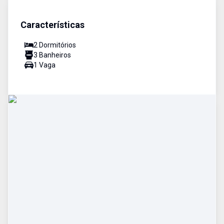
Características
2
Dormitório
s
3
Banheiro
s
1
Vaga