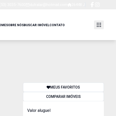
(53) 3035-7600
dutralar@hotmail.com
26448 J
OME
SOBRE NÓS
BUSCAR IMÓVEL
CONTATO
MEUS FAVORITOS
COMPARAR IMÓVEIS
Valor aluguel