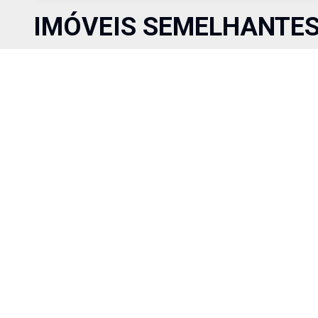
IMÓVEIS SEMELHANTE
Comparar
R$ 1.900,00
Aluguel
Cód:
1521
Apart
Apartamento de frente para a Av. Rio Grande. Ótimo apartamento,
com dois quartos, sala com lareira, cozinha e banheiro. Gostou?
Entre em contato conosco e agende a sua visita!