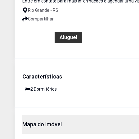
Entre em contato para mais informações e agendar uma vis
Rio Grande - RS
Compartilhar
R$ 600,00
Aluguel
Características
2
Dormitório
s
Mapa do imóvel