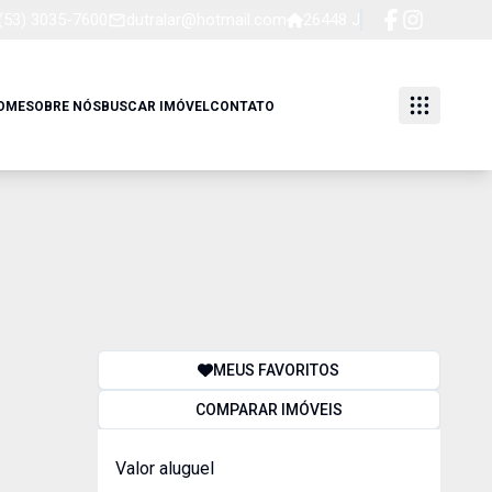
(53) 3035-7600
dutralar@hotmail.com
26448 J
OME
SOBRE NÓS
BUSCAR IMÓVEL
CONTATO
MEUS FAVORITOS
COMPARAR IMÓVEIS
Valor aluguel