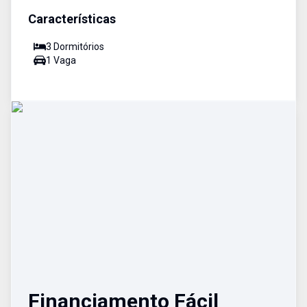
Características
3
Dormitório
s
1
Vaga
Financiamento Fácil