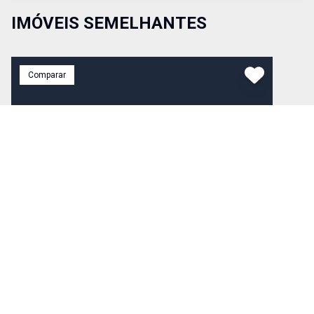
IMÓVEIS SEMELHANTES
Comparar
R$ 200.000,00
Venda
Cód:
1012
Apartamento
Apartamento recém pintado com 3 dormitórios, sala
de estar ampla, cozinha, banheiro social. Imóvel no 3º
andar, possui elevador social e de serviço. Muito bem