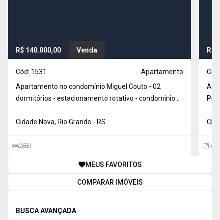
R$ 140.000,00
Venda
R$ 
Cód:
1531
Apartamento
Cód
Apartamento no condomínio Miguel Couto - 02
Apa
dormitórios - estacionamento rotativo - condominio
Port
fechado com portaria - Taxa condominial baixa
chur
AGENDE SUA VISITA!
Cidade Nova, Rio Grande - RS
cobe
Cida
port
Con
2
1
49
MEUS FAVORITOS
COMPARAR IMÓVEIS
BUSCA AVANÇADA