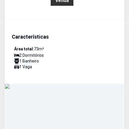
R$ 450.000,00
Venda
Características
Área total:
73
m²
2
Dormitório
s
1
Banheiro
1
Vaga