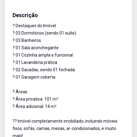
Apartamento
Venda
Cód:
1723
Descrição
? Destaques do Imóvel
? 03 Dormitórios (sendo 01 suíte)
? 03 Banheiros
? 01 Sala aconchegante
? 01 Cozinha ampla e funcional
? 01 Lavanderia prática
? 02 Sacadas, sendo 01 fechada
? 01 Garagem coberta
? Áreas:
? Área privativa: 101 m²
? Área adicional: 14 m²
?? Imóvel completamente imobiliado, incluindo móveis
fixos, sofás, camas, mesas, ar-condicionados, e muito
mais!