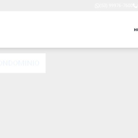
(53) 99976-7600
H
ONDOMINIO