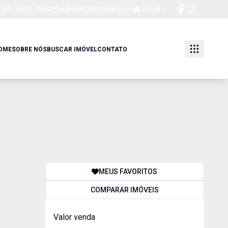
(53) 3035-7600
dutralar@hotmail.com
26448 J
OME
SOBRE NÓS
BUSCAR IMÓVEL
CONTATO
MEUS FAVORITOS
COMPARAR IMÓVEIS
Valor venda