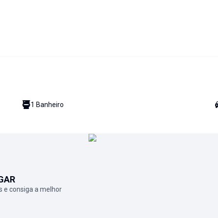
1
Banheiro
GAR
 e consiga a melhor