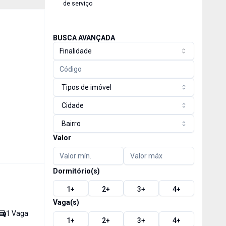
de serviço
BUSCA AVANÇADA
Finalidade
Tipos de imóvel
Cidade
Bairro
Valor
Dormitório(s)
1
+
2
+
3
+
4
+
Vaga(s)
1
Vaga
1
+
2
+
3
+
4
+