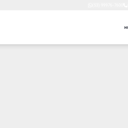
(53) 99976-7600
H