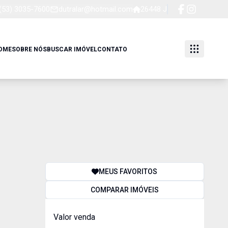
(53) 3035-7600
dutralar@hotmail.com
26448 J
OME
SOBRE NÓS
BUSCAR IMÓVEL
CONTATO
MEUS FAVORITOS
COMPARAR IMÓVEIS
Valor venda