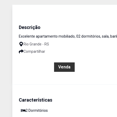
Apartamento
Venda
Cód:
963
Descrição
Excelente apartamento mobiliado, 02 dormitórios, sala, banh
Rio Grande - RS
Compartilhar
R$ 160.000,00
Venda
Características
2
Dormitório
s