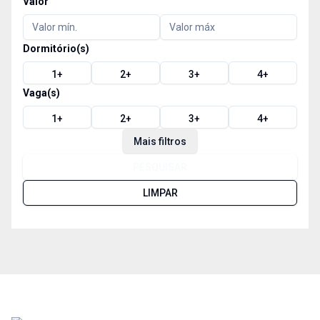
Valor
Dormitório(s)
1
+
2
+
3
+
4
+
Vaga(s)
1
+
2
+
3
+
4
+
Mais filtros
PESQUISAR
LIMPAR