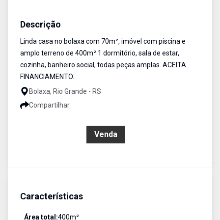
Casa
Venda
Cód:
938
Descrição
Linda casa no bolaxa com 70m², imóvel com piscina e
amplo terreno de 400m² 1 dormitório, sala de estar,
cozinha, banheiro social, todas peças amplas. ACEITA
FINANCIAMENTO.
Bolaxa, Rio Grande - RS
Compartilhar
R$ 350.000,00
Venda
Características
Área total:
400
m²