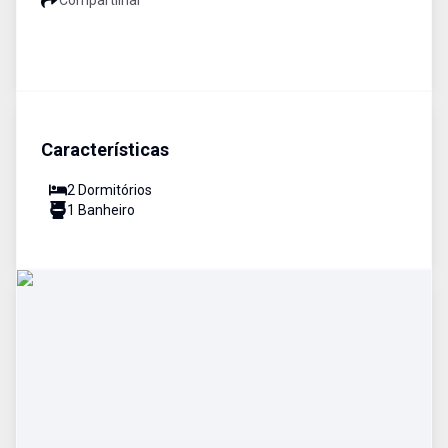
Compartilhar
Características
2
Dormitório
s
1
Banheiro