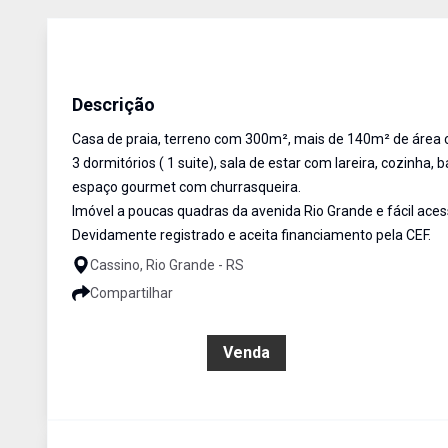
Casa
Venda
Cód:
1580
Descrição
Casa de praia, terreno com 300m², mais de 140m² de área c
3 dormitórios ( 1 suite), sala de estar com lareira, cozinha, 
espaço gourmet com churrasqueira.
Imóvel a poucas quadras da avenida Rio Grande e fácil aces
Devidamente registrado e aceita financiamento pela CEF.
Cassino, Rio Grande - RS
Compartilhar
R$ 520.000,00
Venda