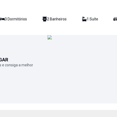
3
Dormitório
s
2
Banheiro
s
1
Suíte
GAR
 e consiga a melhor