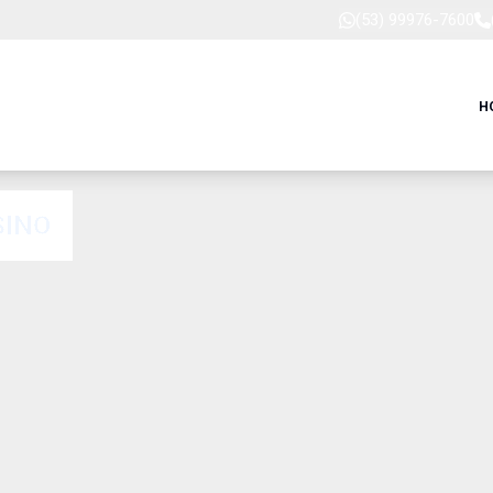
(53) 99976-7600
H
SINO