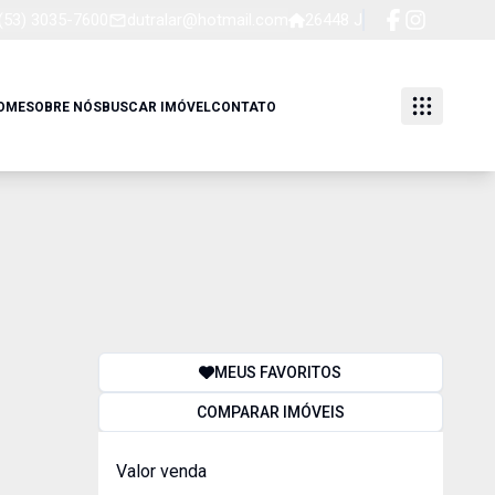
(53) 3035-7600
dutralar@hotmail.com
26448 J
OME
SOBRE NÓS
BUSCAR IMÓVEL
CONTATO
MEUS FAVORITOS
COMPARAR IMÓVEIS
Valor venda