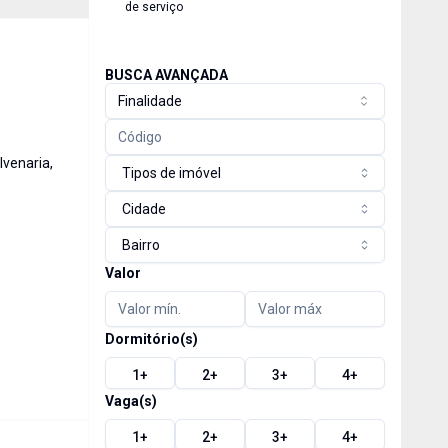
de serviço
BUSCA AVANÇADA
Finalidade
lvenaria,
Tipos de imóvel
Cidade
Bairro
Valor
Dormitório(s)
1
+
2
+
3
+
4
+
Vaga(s)
1
+
2
+
3
+
4
+