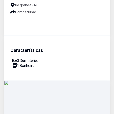
rio grande - RS
Compartilhar
Características
3
Dormitório
s
1
Banheiro