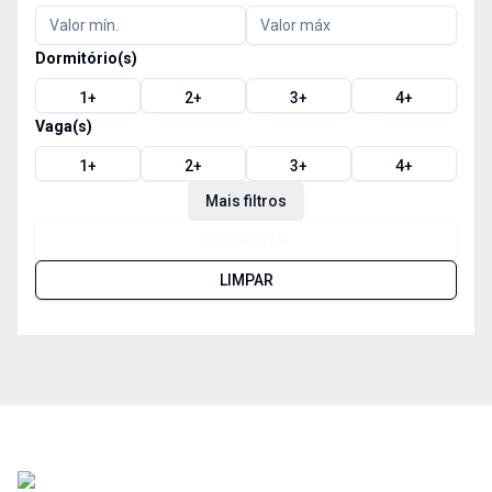
Dormitório(s)
1
+
2
+
3
+
4
+
Vaga(s)
1
+
2
+
3
+
4
+
Mais filtros
PESQUISAR
LIMPAR