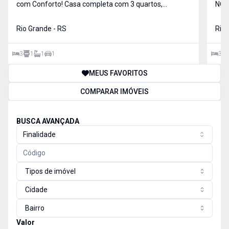
com Conforto! Casa completa com 3 quartos,
NO CASSINO! A
acomodando até 8 pessoas, perfeita para momentos
está
inesquecíveis com família e amigos. Conta ainda com
Rio Grande - RS
privi
Rio 
vaga para até 4 carros e uma maravilhosa área de
1706 Valor: R$ 3.100,00 mensais 
lazer c
dorm
3
1
1
1
3
MEUS FAVORITOS
COMPARAR IMÓVEIS
BUSCA AVANÇADA
Finalidade
Tipos de imóvel
Cidade
Bairro
Valor