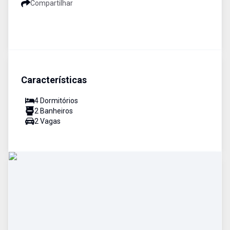
Compartilhar
Características
4
Dormitório
s
2
Banheiro
s
2
Vaga
s