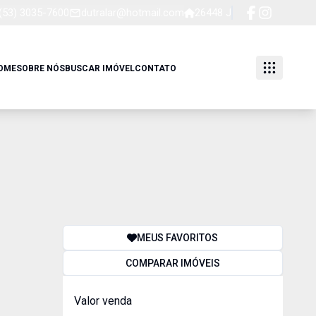
(53) 3035-7600
dutralar@hotmail.com
26448 J
OME
SOBRE NÓS
BUSCAR IMÓVEL
CONTATO
MEUS FAVORITOS
COMPARAR IMÓVEIS
Valor venda