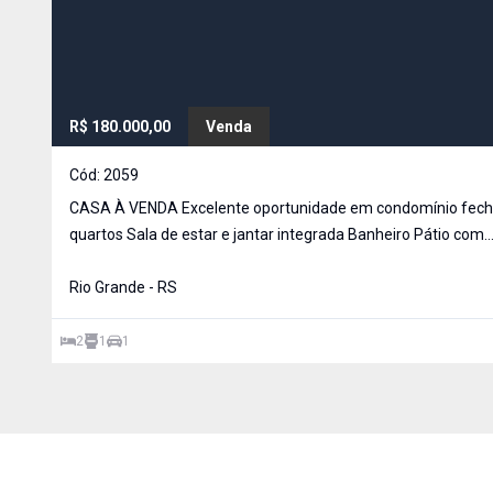
R$ 180.000,00
Venda
Cód:
2059
CASA À VENDA Excelente oportunidade em condomínio fechado! 2
quartos Sala de estar e jantar integrada Banheiro Pátio com
churrasqueira Garagem Condomínio fechado Entre em contato
para mais informações e agende sua visita
Rio Grande - RS
2
1
1