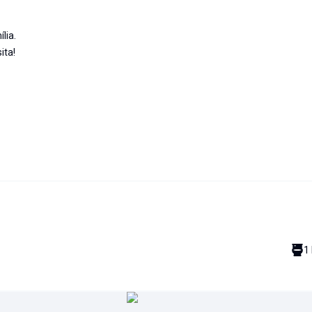
lia.
ita!
1