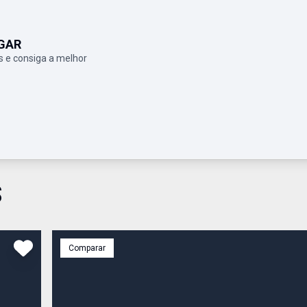
GAR
 e consiga a melhor
S
Comparar