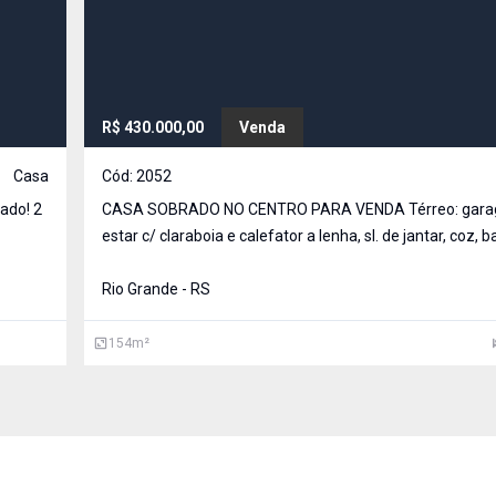
R$ 430.000,00
Venda
Casa
Cód:
2052
CASA SOBRADO NO CENTRO PARA VENDA Térreo: garage
estar c/ claraboia e calefator a lenha, sl. de jantar, coz, 
completo e área de serviço com churrasqueira. 2º andar: 3 quartos
(sendo 1 suíte) e 1 banheiro c/ banheira de hidromassa
Rio Grande - RS
154
m²