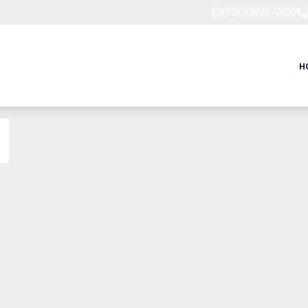
(53) 99976-7600
H