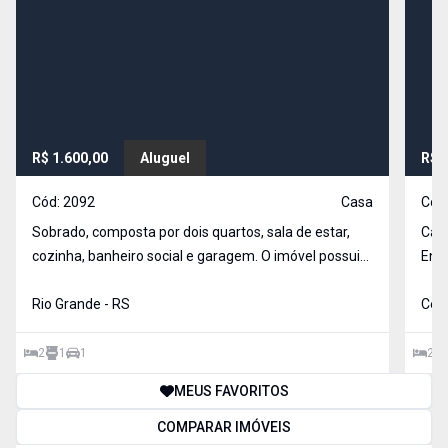
R$ 1.600,00
Aluguel
R$ 
Cód:
2092
Casa
Cód
Sobrado, composta por dois quartos, sala de estar,
Casa
cozinha, banheiro social e garagem. O imóvel possui
Entr
boa distribuição dos ambientes, proporcionando
conforto e funcionalidade. Os dois quartos contam
Rio Grande - RS
Cent
com aparelhos de ar-condicionado instalados,
oferece
2
1
1
2
MEUS FAVORITOS
COMPARAR IMÓVEIS