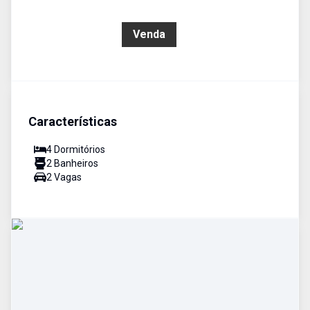
R$ 180.000,00
Venda
Características
4
Dormitório
s
2
Banheiro
s
2
Vaga
s