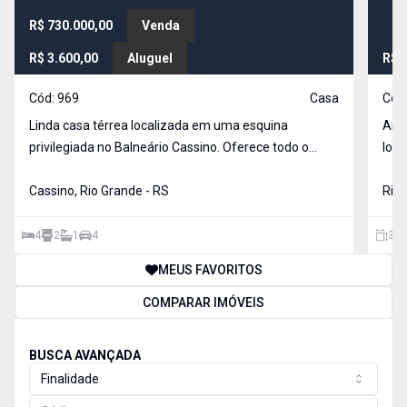
R$ 730.000,00
Venda
R$ 3.600,00
Aluguel
R$ 
Cód:
969
Casa
Cód
Linda casa térrea localizada em uma esquina
Ampl
privilegiada no Balneário Cassino. Oferece todo o
locali
conforto e espaço que você e sua família precisam!
dorm
Destaques do imóvel: 4 dormitórios amplos e bem
Cassino, Rio Grande - RS
emba
Rio 
ventilados; Sala de estar aconchegante com lareira, i
com 
ame
4
2
1
4
323
MEUS FAVORITOS
COMPARAR IMÓVEIS
BUSCA AVANÇADA
Finalidade