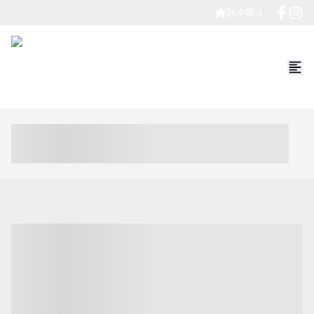
26448 J
----- ----- -- ------ ---- ---- -- ----- ----- ----- --- ------