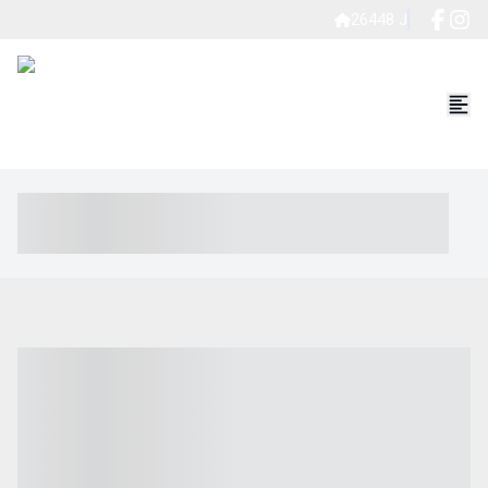
26448 J
----- ----- -- ------ ---- ---- -- ----- ----- ----- --- ------