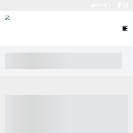
26448 J
----- ----- -- ------ ---- ---- -- ----- ----- ----- --- ------