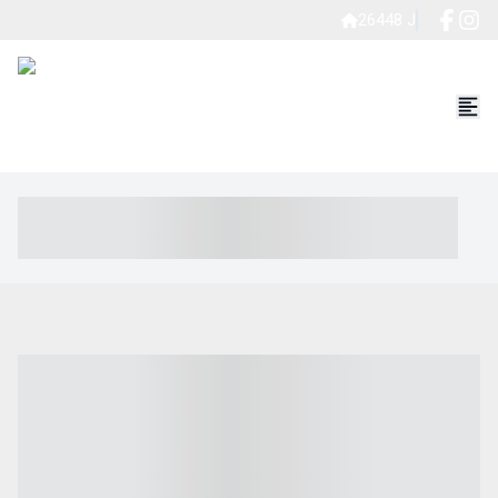
26448 J
----- ----- -- ------ ---- ---- -- ----- ----- ----- --- ------