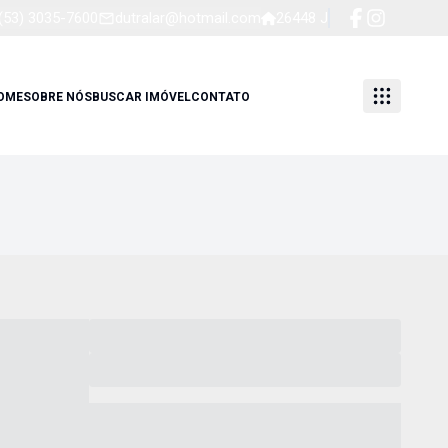
(53) 3035-7600
dutralar@hotmail.com
26448 J
OME
SOBRE NÓS
BUSCAR IMÓVEL
CONTATO