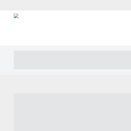
----- ----- -- ------ ---- ---- -- ----- ---