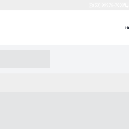
(53) 99976-7600
H
-- ----- --- ------