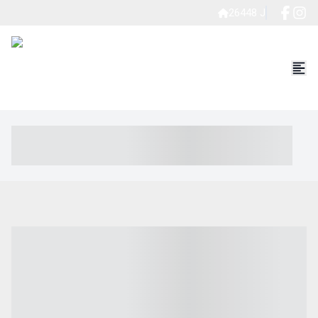
26448 J
----- ----- -- ------ ---- ---- -- ----- ----- ----- --- ------