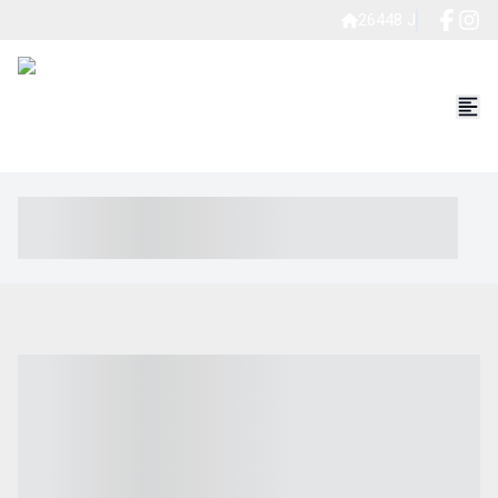
26448 J
----- ----- -- ------ ---- ---- -- ----- ----- ----- --- ------