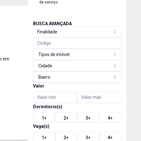
de serviço
BUSCA AVANÇADA
Finalidade
Tipos de imóvel
ro em
Cidade
Bairro
Valor
Dormitório(s)
1
+
2
+
3
+
4
+
Vaga(s)
1
+
2
+
3
+
4
+