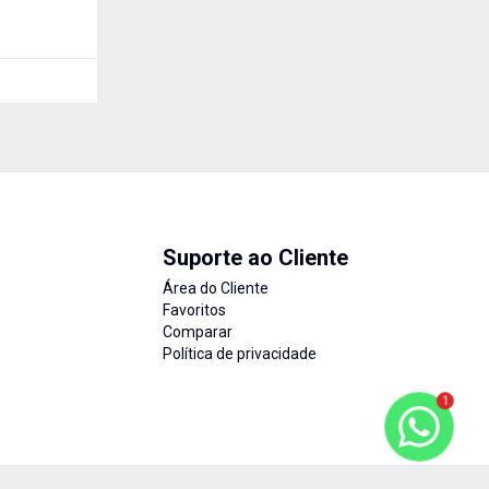
seu negócio? Apresentamos uma excelente sala comercial
disponível na Galeria Conde, um dos pontos mais 
Centro, Rio Grande - RS
est
Suporte ao Cliente
Área do Cliente
Favoritos
Comparar
Política de privacidade
1