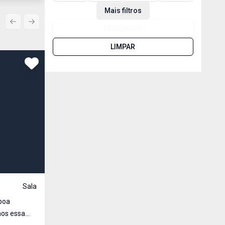
Mais filtros
Previous slide
Next slide
PESQUISAR
LIMPAR
Comparar
R$ 900,00
Aluguel
Sala
Cód:
1692
boa
Sala Comercial na Galeria Conde - Oportunidade Imp
seu Negócio! Está em busca do espaço ideal para abrir ou expandir