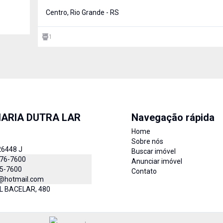
ótima opção para você. AGENDE JÁ SUA VISITA!
Centro, Rio Grande - RS
1
IARIA DUTRA LAR
Navegação rápida
Home
Sobre nós
26448 J
Buscar imóvel
976-7600
Anunciar imóvel
35-7600
Contato
r@hotmail.com
 BACELAR, 480