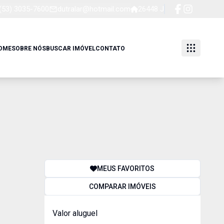
(53) 3035-7600
dutralar@hotmail.com
26448 J
OME
SOBRE NÓS
BUSCAR IMÓVEL
CONTATO
MEUS FAVORITOS
COMPARAR IMÓVEIS
Valor aluguel