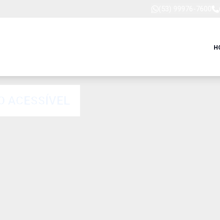
(53) 99976-7600
H
O ACESSÍVEL