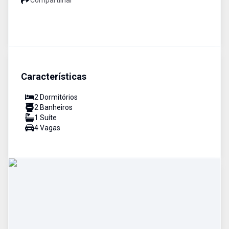
Compartilhar
Características
2
Dormitório
s
2
Banheiro
s
1
Suíte
4
Vaga
s