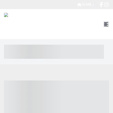
26448 J
----- ----- -- ------ ---- ---- -- ----- ----- ----- --- ------